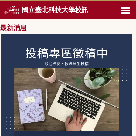
跳
國立臺北科技大學校訊
到
主
要
最新消息
內
容
區