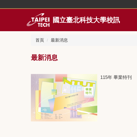
跳
到
主
國立臺北科技大學校訊
要
內
容
首頁
最新消息
區
最新消息
115年 畢業特刊