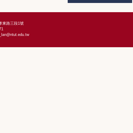
忠孝東路三段1號
71
_lan@ntut.edu.tw