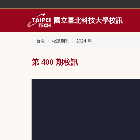
跳
到
主
國立臺北科技大學校訊
要
內
容
首頁
校訊期刊
2024 年
區
第 400 期校訊