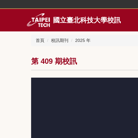
跳
到
主
國立臺北科技大學校訊
要
內
容
首頁
校訊期刊
2025 年
區
第 409 期校訊