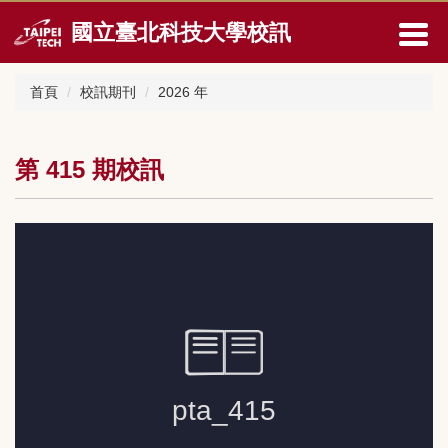
跳
國立臺北科技大學校訊
到
主
要
首頁
校訊期刊
2026 年
內
容
區
第 415 期校訊