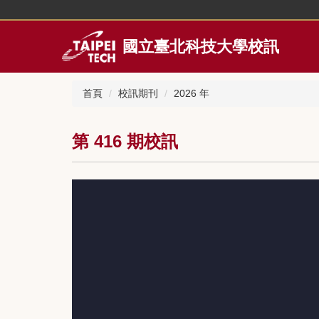
跳
到
主
國立臺北科技大學校訊
要
內
容
首頁
校訊期刊
2026 年
區
第 416 期校訊